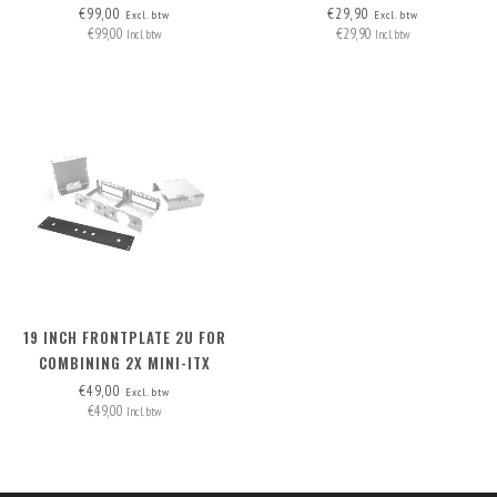
€99,00
€29,90
Excl. btw
Excl. btw
€99,00
€29,90
Incl. btw
Incl. btw
19 INCH FRONTPLATE 2U FOR
COMBINING 2X MINI-ITX
DESKTOP CASE TO 1 DUAL
€49,00
Excl. btw
€49,00
MINI-ITX CASE/RACKMOUNT
Incl. btw