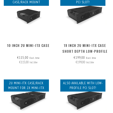
CASE/RACK MOUNT
PCI SLOT!
10 INCH 2U MINI-ITX CASE
19 INCH 2U MINI-ITX CASE
SHORT DEPTH LOW-PROFILE
PCI
€115,00
€199,00
Excl. btw
Excl. btw
€115,00
€199,00
Incl. btw
Incl. btw
2U MINI-ITX CASE/RACK
ALSO AVAILABLE WITH LOW-
MOUNT FOR 2X MINI-ITX
PROFILE PCI SLOT!