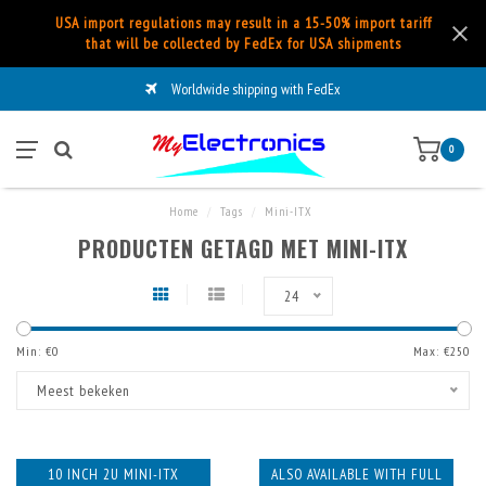
USA import regulations may result in a 15-50% import tariff
that will be collected by FedEx for USA shipments
Worldwide shipping with FedEx
0
Home
/
Tags
/
Mini-ITX
PRODUCTEN GETAGD MET MINI-ITX
24
Min: €
0
Max: €
250
Meest bekeken
10 INCH 2U MINI-ITX
ALSO AVAILABLE WITH FULL