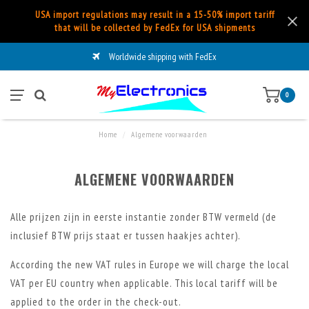
USA import regulations may result in a 15-50% import tariff
that will be collected by FedEx for USA shipments
Worldwide shipping with FedEx
0
Home
/
Algemene voorwaarden
ALGEMENE VOORWAARDEN
Alle prijzen zijn in eerste instantie zonder BTW vermeld (de
inclusief BTW prijs staat er tussen haakjes achter).
According the new VAT rules in Europe we will charge the local
VAT per EU country when applicable. This local tariff will be
applied to the order in the check-out.