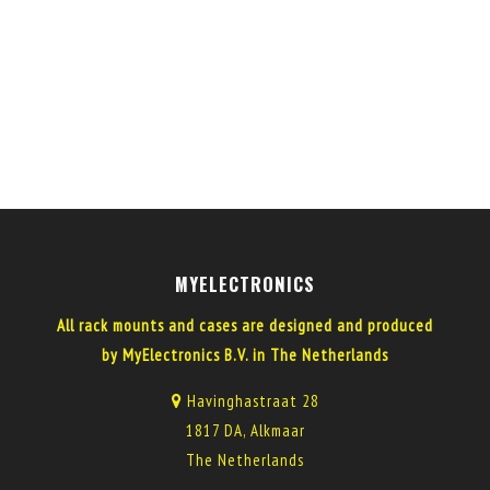
MYELECTRONICS
All rack mounts and cases are designed and produced
by MyElectronics B.V. in The Netherlands
Havinghastraat 28
1817 DA, Alkmaar
The Netherlands