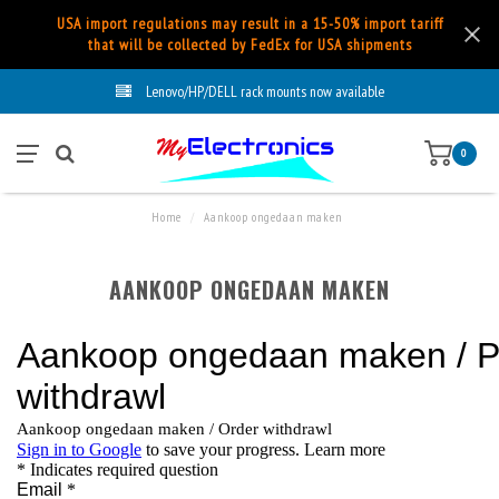
USA import regulations may result in a 15-50% import tariff
that will be collected by FedEx for USA shipments
Lenovo/HP/DELL rack mounts now available
0
Home
/
Aankoop ongedaan maken
AANKOOP ONGEDAAN MAKEN