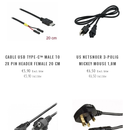
CABLE USB TYPE-C™ MALE TO
US NETSNOER 3-POLIG
2X PIN HEADER FEMALE 20 CM
MICKEY MOUSE 1,8M
€5,90
€6,50
Excl. btw
Excl. btw
€5,90
€6,50
Incl. btw
Incl. btw