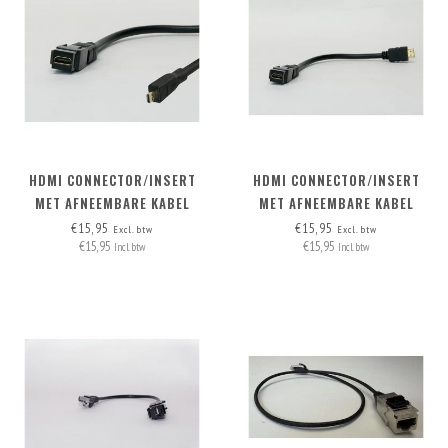
HDMI CONNECTOR/INSERT
HDMI CONNECTOR/INSERT
MET AFNEEMBARE KABEL
MET AFNEEMBARE KABEL
MICRO-HDMI > HDMI A
HDMI-A>HDMI-A
€15,95
€15,95
Excl. btw
Excl. btw
€15,95
€15,95
Incl. btw
Incl. btw