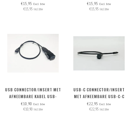
AFNEEMBARE KABEL
AFNEEMBARE KABEL
€15,95
€15,95
Excl. btw
Excl. btw
€15,95
€15,95
Incl. btw
Incl. btw
USB CONNECTOR/INSERT MET
USB-C CONNECTOR/INSERT
AFNEEMBARE KABEL USB-
MET AFNEEMBARE USB-C-C
MICRO > USB2.0 A
KABEL
€10,90
€22,95
Excl. btw
Excl. btw
€10,90
€22,95
Incl. btw
Incl. btw