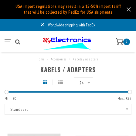
USA import regulations may result in a 15-50% import tariff
that will be collected by FedEx for USA shipments
Worldwide shipping with FedEx
0
Home
/
Accessoires
/
Kabels / adapters
KABELS / ADAPTERS
24
Min: €
0
Max: €
25
Standaard