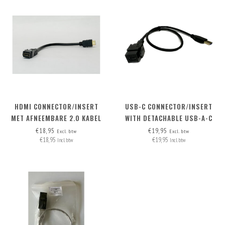
HDMI CONNECTOR/INSERT
USB-C CONNECTOR/INSERT
MET AFNEEMBARE 2.0 KABEL
WITH DETACHABLE USB-A-C
HDMI-A>HDMI-A
CABLE SPECIAL - (INCL. USB-A
€18,95
€19,95
Excl. btw
Excl. btw
€18,95
€19,95
(HOST) - C (DEVICE) CABLE)
Incl. btw
Incl. btw