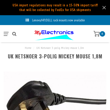
USA import regulations may result in a 15-50% import tariff
that will be collected by FedEx for USA shipments
Lenovo/HP/DELL rack mounts now available
0
Home
/
UK Netsnoer 3-polig Mickey mouse 1,8m
UK NETSNOER 3-POLIG MICKEY MOUSE 1,8M