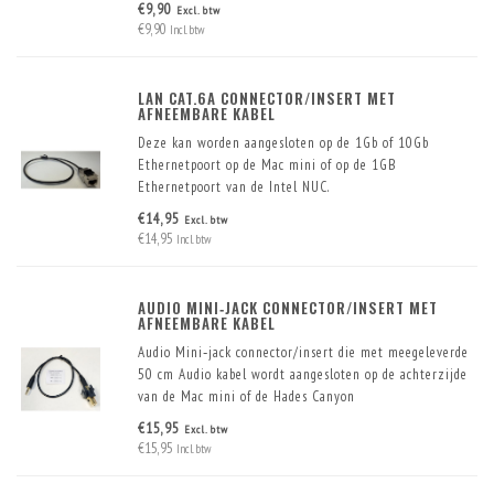
€9,90
Excl. btw
€9,90
Incl. btw
LAN CAT.6A CONNECTOR/INSERT MET
AFNEEMBARE KABEL
Deze kan worden aangesloten op de 1Gb of 10Gb
Ethernetpoort op de Mac mini of op de 1GB
Ethernetpoort van de Intel NUC.
De Cat.6A connector zorgt voor maximale prestaties van
€14,95
Excl. btw
de 1Gb of 10Gb Ethernet port
€14,95
Incl. btw
AUDIO MINI‑JACK CONNECTOR/INSERT MET
AFNEEMBARE KABEL
Audio Mini‑jack connector/insert die met meegeleverde
50 cm Audio kabel wordt aangesloten op de achterzijde
van de Mac mini of de Hades Canyon
€15,95
Excl. btw
€15,95
Incl. btw