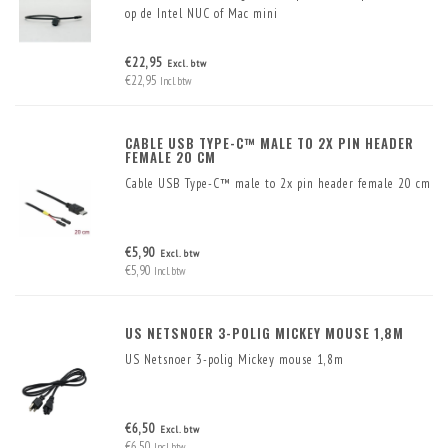
op de Intel NUC of Mac mini
€22,95
Excl. btw
€22,95
Incl. btw
CABLE USB TYPE-C™ MALE TO 2X PIN HEADER
FEMALE 20 CM
Cable USB Type-C™ male to 2x pin header female 20 cm
€5,90
Excl. btw
€5,90
Incl. btw
US NETSNOER 3-POLIG MICKEY MOUSE 1,8M
US Netsnoer 3-polig Mickey mouse 1,8m
€6,50
Excl. btw
€6,50
Incl. btw