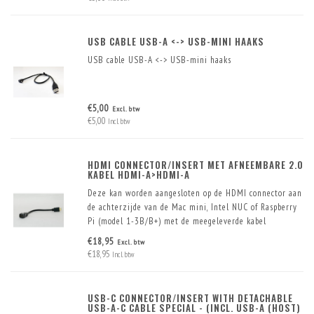
USB CABLE USB-A <-> USB-MINI HAAKS
USB cable USB-A <-> USB-mini haaks
€5,00
Excl. btw
€5,00
Incl. btw
HDMI CONNECTOR/INSERT MET AFNEEMBARE 2.0
KABEL HDMI-A>HDMI-A
Deze kan worden aangesloten op de HDMI connector aan
de achterzijde van de Mac mini, Intel NUC of Raspberry
Pi (model 1-3B/B+) met de meegeleverde kabel
€18,95
Excl. btw
€18,95
Incl. btw
USB-C CONNECTOR/INSERT WITH DETACHABLE
USB-A-C CABLE SPECIAL - (INCL. USB-A (HOST)