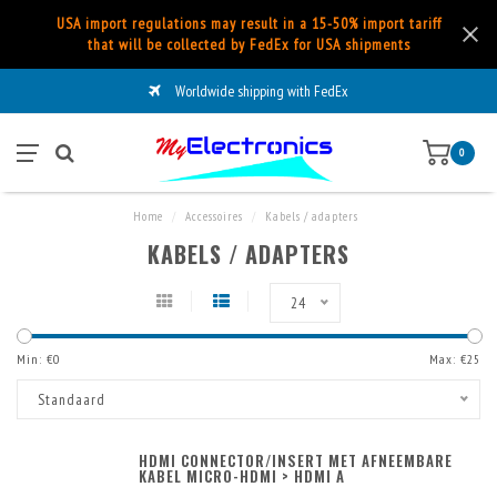
USA import regulations may result in a 15-50% import tariff
that will be collected by FedEx for USA shipments
Worldwide shipping with FedEx
0
Home
/
Accessoires
/
Kabels / adapters
KABELS / ADAPTERS
24
Min: €
0
Max: €
25
Standaard
HDMI CONNECTOR/INSERT MET AFNEEMBARE
KABEL MICRO-HDMI > HDMI A