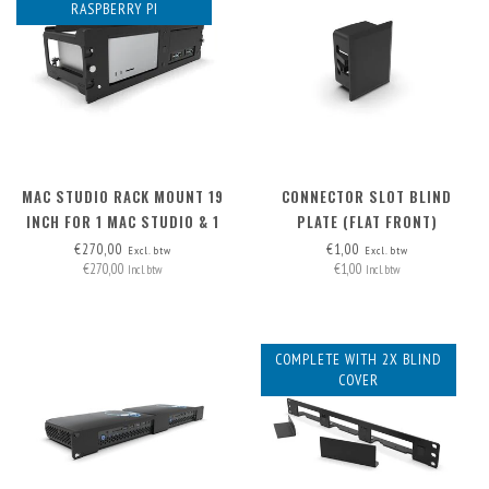
RASPBERRY PI
MAC STUDIO RACK MOUNT 19
CONNECTOR SLOT BLIND
INCH FOR 1 MAC STUDIO & 1
PLATE (FLAT FRONT)
OR 2 RASPBERRY PI
€270,00
€1,00
Excl. btw
Excl. btw
€270,00
€1,00
Incl. btw
Incl. btw
COMPLETE WITH 2X BLIND
COVER