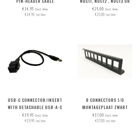
PIN-HEADER CABLE
NUC11, NUC12 , NUC13 OR
NUC14 IN THE MAC STUDIO
€14,95
€25,00
Excl. btw
Excl. btw
€14,95
€25,00
SECOND SLOT
Incl. btw
Incl. btw
USB-C CONNECTOR/INSERT
8 CONNECTORS I/O
WITH DETACHABLE USB-A-C
MONTAGEPLAAT ZWART
CABLE SPECIAL - (INCL. USB-A
€19,95
€17,00
Excl. btw
Excl. btw
€19,95
€17,00
(HOST) - C (DEVICE) CABLE)
Incl. btw
Incl. btw