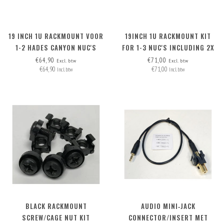
19 INCH 1U RACKMOUNT VOOR
19INCH 1U RACKMOUNT KIT
1-2 HADES CANYON NUC'S
FOR 1-3 NUC'S INCLUDING 2X
BLIND COVER
€64,90
€71,00
Excl. btw
Excl. btw
€64,90
€71,00
Incl. btw
Incl. btw
BLACK RACKMOUNT
AUDIO MINI‑JACK
SCREW/CAGE NUT KIT
CONNECTOR/INSERT MET