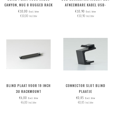
CANYON, NUC 8 RUGGED RACK
AFNEEMBARE KABEL USB-
MOUNT EN MAC MINI
MICRO > USB2.0 A
€10,00
€10,90
Excl. btw
Excl. btw
€10,00
€10,90
RACKMOUNT
Incl. btw
Incl. btw
BLIND PLAAT VOOR 19 INCH
CONNECTOR SLOT BLIND
3U RACKMOUNT
PLAATJE
€6,00
€0,85
Excl. btw
Excl. btw
€6,00
€0,85
Incl. btw
Incl. btw