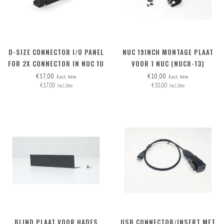
D-SIZE CONNECTOR I/O PANEL
NUC 19INCH MONTAGE PLAAT
FOR 2X CONNECTOR IN NUC 1U
VOOR 1 NUC (NUC8-13)
AND NUC 1.5U RACK MOUNT
€17,00
€10,00
Excl. btw
Excl. btw
€17,00
€10,00
Incl. btw
Incl. btw
BLIND PLAAT VOOR HADES
USB CONNECTOR/INSERT MET