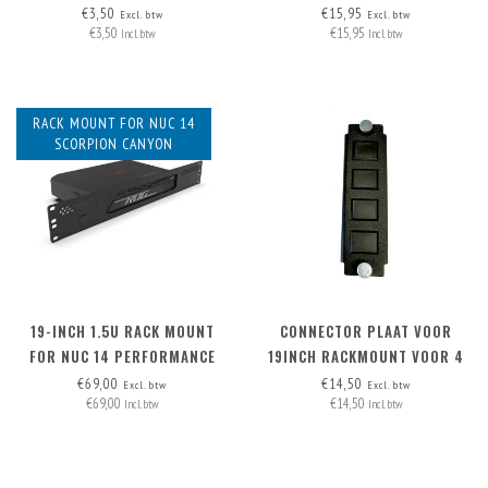
AFNEEMBARE KABEL
€3,50
€15,95
Excl. btw
Excl. btw
€3,50
€15,95
Incl. btw
Incl. btw
RACK MOUNT FOR NUC 14
SCORPION CANYON
19-INCH 1.5U RACK MOUNT
CONNECTOR PLAAT VOOR
FOR NUC 14 PERFORMANCE
19INCH RACKMOUNT VOOR 4
CONNECTORS
€69,00
€14,50
Excl. btw
Excl. btw
€69,00
€14,50
Incl. btw
Incl. btw