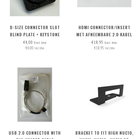
D-SIZE CONNECTOR SLOT
HDMI CONNECTOR/INSERT
BLIND PLATE + KEYSTONE
MET AFNEEMBARE 2.0 KABEL
OPTION
HDMI-A>HDMI-A
€4,00
€18,95
Excl. btw
Excl. btw
€4,00
€18,95
Incl. btw
Incl. btw
USB 2.0 CONNECTOR WITH
BRACKET TO FIT HIGH NUC10,