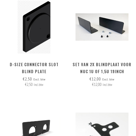
D-SIZE CONNECTOR SLOT
SET VAN 2X BLINDPLAAT VOOR
BLIND PLATE
NUC 1U OF 1,5U 19INCH
RACKMOUNT
€2,50
€12,00
Excl. btw
Excl. btw
€2,50
€12,00
Incl. btw
Incl. btw