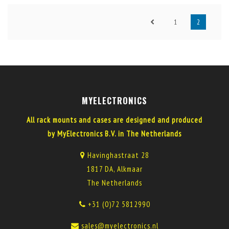
1
2
MYELECTRONICS
All rack mounts and cases are designed and produced
by MyElectronics B.V. in The Netherlands
Havinghastraat 28
1817 DA, Alkmaar
The Netherlands
+31 (0)72 5812990
sales@myelectronics.nl