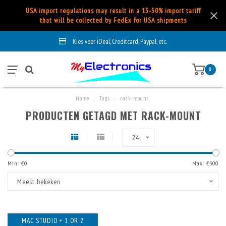
USA import regulations may result in a 15-50% import tariff
that will be collected by FedEx for USA shipments
Kies voor iDeal, Creditcard, Paypal, etc.
0
Home
/
Tags
/
rack-mount
PRODUCTEN GETAGD MET RACK-MOUNT
24
Min: €
0
Max: €
300
Meest bekeken
MAC STUDIO + 1 OR 2