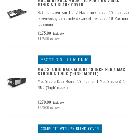
MAC MINI RACK MOUNT 1U FOR 1 OR 2 MAC
MINIS & 1 BLANK COVER
Het monteren van 1 of 2 Mac mini's in een 19 inch rack
is eenvoudig en ruimtebesparend met deze 1U Mac mini
rackmount.
Er zijn reeds twee USB connectoren in het front
€175,00
Excl. btw
ingebouwd. Deze worden inclusief kabel geleverd.
€175,00
Incl. btw
MAC STUDIO + 1 'HIGH' NUC
MAC STUDIO RACK MOUNT 19 INCH FOR 1 MAC
STUDIO & 1 NUC ('HIGH' MODEL)
Mac Studio Rack Mount 19 inch for 1 Mac Studio & 1
NUC ('high' model)
€270,00
Excl. btw
€270,00
Incl. btw
COMPLETE WITH 2X BLIND COVER