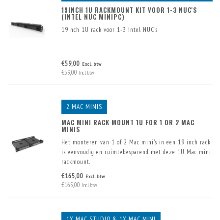
19INCH 1U RACKMOUNT KIT VOOR 1-3 NUC'S
(INTEL NUC MINIPC)
19inch 1U rack voor 1-3 Intel NUC's
€59,00
Excl. btw
€59,00
Incl. btw
2 MAC MINIS
MAC MINI RACK MOUNT 1U FOR 1 OR 2 MAC
MINIS
Het monteren van 1 of 2 Mac mini's in een 19 inch rack
is eenvoudig en ruimtebesparend met deze 1U Mac mini
rackmount.
Er zijn reeds twee USB connectoren in het front
€165,00
Excl. btw
ingebouwd. Deze worden inclusief kabel geleverd.
€165,00
Incl. btw
1X MAC STUDIO & 1X MAC MINI