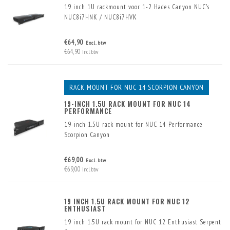
19 inch 1U rackmount voor 1-2 Hades Canyon NUC's
NUC8i7HNK / NUC8i7HVK
Het monteren van één of twee NUC's in een 19inch rack
€64,90
Excl. btw
is eenvoudig en ruimtebesparend met dit 19 inch frame
€64,90
Incl. btw
voor 1-2 NUC's in 1HE rackruimte.
RACK MOUNT FOR NUC 14 SCORPION CANYON
19-INCH 1.5U RACK MOUNT FOR NUC 14
PERFORMANCE
19-inch 1.5U rack mount for NUC 14 Performance
Scorpion Canyon
€69,00
Excl. btw
€69,00
Incl. btw
19 INCH 1.5U RACK MOUNT FOR NUC 12
ENTHUSIAST
19 inch 1.5U rack mount for NUC 12 Enthusiast Serpent