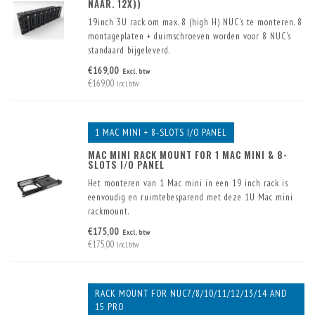
NAAR. 12X))
19inch 3U rack om max. 8 (high H) NUC's te monteren. 8
montageplaten + duimschroeven worden voor 8 NUC's
standaard bijgeleverd.
Met (optioneel) extra montageplaten kunnen er zelfs tot
€169,00
Excl. btw
12 (low K) NUC's gemonteerd worden.
€169,00
Incl. btw
1 MAC MINI + 8-SLOTS I/O PANEL
MAC MINI RACK MOUNT FOR 1 MAC MINI & 8-
SLOTS I/O PANEL
Het monteren van 1 Mac mini in een 19 inch rack is
eenvoudig en ruimtebesparend met deze 1U Mac mini
rackmount.
Er zijn reeds 2 USB connectoren in het front ingebouwd.
€175,00
Excl. btw
Deze worden inclusief kabel geleverd. Verder is er plaats
€175,00
Incl. btw
voor 8 extra connectoren.
RACK MOUNT FOR NUC7/8/10/11/12/13/14 AND
15 PRO