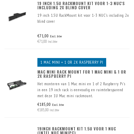
19 INCH 1.5U RACKMOUNT KIT VOOR 1-3 NUC'S
INCLUDING 2X BLIND COVER
19 inch 1.5U RackMount kit voor 1-3 NUC's including 2x
blind cover
€71,00
Excl. btw
€71,00
Incl. btw
1 MAC MINI + 1 OR 2X RASPBERRY PI
MAC MINI RACK MOUNT FOR 1 MAC MINI & 1 OR
2X RASPBERRY PI
Het monteren van 1 Mac mini en 1 of 2 Raspberry Pi's
in een 19 inch rack is eenvoudig en ruimtebesparend
met deze 1U Mac mini rackmount.
Er zijn reeds twee USB connectoren met kabel in het
€185,00
Excl. btw
front ingebouwd. Verder is er plaats voor 1 of 2x
€185,00
Incl. btw
Raspberry Pi.
19INCH RACKMOUNT KIT 1.5U VOOR 1 NUC
(INTEL NUC MINIPC)