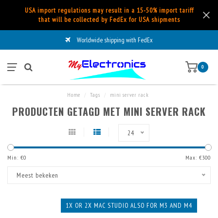
USA import regulations may result in a 15-50% import tariff
that will be collected by FedEx for USA shipments
Worldwide shipping with FedEx
0
Home
/
Tags
/
mini server rack
PRODUCTEN GETAGD MET MINI SERVER RACK
24
Min: €
0
Max: €
300
Meest bekeken
1X OR 2X MAC STUDIO ALSO FOR M3 AND M4