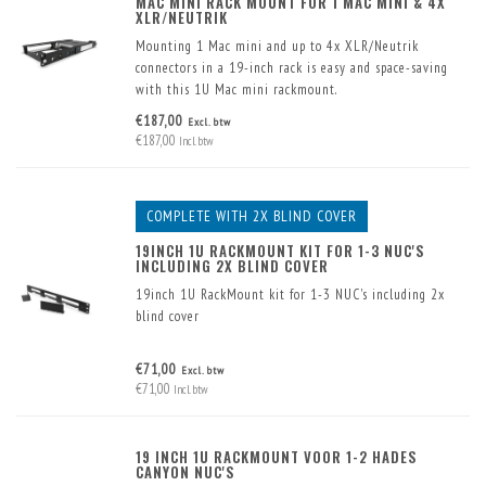
MAC MINI RACK MOUNT FOR 1 MAC MINI & 4X
XLR/NEUTRIK
Mounting 1 Mac mini and up to 4x XLR/Neutrik
connectors in a 19-inch rack is easy and space-saving
with this 1U Mac mini rackmount.
Two USB connectors have already been built into the
€187,00
Excl. btw
front.
€187,00
Incl. btw
COMPLETE WITH 2X BLIND COVER
19INCH 1U RACKMOUNT KIT FOR 1-3 NUC'S
INCLUDING 2X BLIND COVER
19inch 1U RackMount kit for 1-3 NUC's including 2x
blind cover
€71,00
Excl. btw
€71,00
Incl. btw
19 INCH 1U RACKMOUNT VOOR 1-2 HADES
CANYON NUC'S