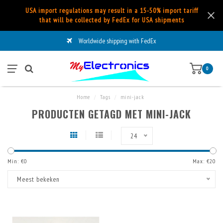
USA import regulations may result in a 15-50% import tariff
that will be collected by FedEx for USA shipments
Worldwide shipping with FedEx
0
Home
/
Tags
/
mini-jack
PRODUCTEN GETAGD MET MINI-JACK
24
Min: €
0
Max: €
20
Meest bekeken