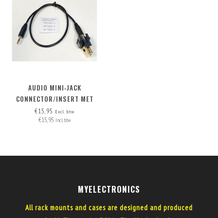
AUDIO MINI‑JACK
CONNECTOR/INSERT MET
AFNEEMBARE KABEL
€15,95
Excl. btw
€15,95
Incl. btw
MYELECTRONICS
All rack mounts and cases are designed and produced