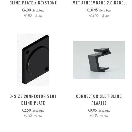
BLIND PLATE + KEYSTONE
MET AFNEEMBARE 2.0 KABEL
OPTION
HDMI-A>HDMI-A
€4,00
€18,95
Excl. btw
Excl. btw
€4,00
€18,95
Incl. btw
Incl. btw
D-SIZE CONNECTOR SLOT
CONNECTOR SLOT BLIND
BLIND PLATE
PLAATJE
€2,50
€0,85
Excl. btw
Excl. btw
€2,50
€0,85
Incl. btw
Incl. btw