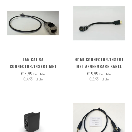
LAN CAT.6A
HDMI CONNECTOR/INSERT
CONNECTOR/INSERT MET
MET AFNEEMBARE KABEL
AFNEEMBARE KABEL
HDMI-A>HDMI-A
€14,95
€15,95
Excl. btw
Excl. btw
€14,95
€15,95
Incl. btw
Incl. btw