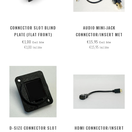
CONNECTOR SLOT BLIND
AUDIO MINI‑JACK
PLATE (FLAT FRONT)
CONNECTOR/INSERT MET
AFNEEMBARE KABEL
€1,00
€15,95
Excl. btw
Excl. btw
€1,00
€15,95
Incl. btw
Incl. btw
D-SIZE CONNECTOR SLOT
HDMI CONNECTOR/INSERT