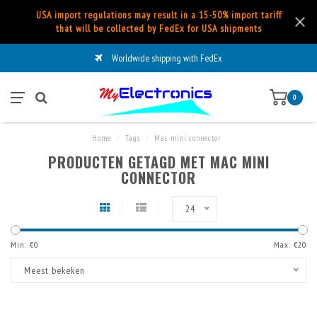
USA import regulations may result in a 15-50% import tariff
that will be collected by FedEx for USA shipments
Worldwide shipping with FedEx
0
Home
/
Tags
/
Mac mini connector
PRODUCTEN GETAGD MET MAC MINI
CONNECTOR
24
Min: €
0
Max: €
20
Meest bekeken