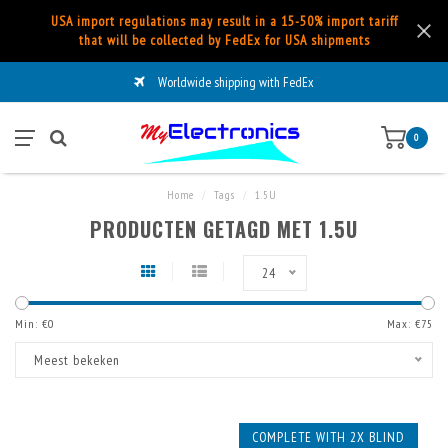
USA import regulations may result in a 15-50% import tariff
that will be collected by FedEx for USA shipments
Worldwide shipping with FedEx
0
Home
/
Tags
/
1.5U
PRODUCTEN GETAGD MET 1.5U
24
Min: €
0
Max: €
75
Meest bekeken
COMPLETE WITH 2X BLIND