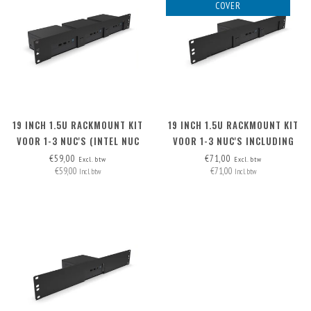
COVER
19 INCH 1.5U RACKMOUNT KIT
19 INCH 1.5U RACKMOUNT KIT
VOOR 1-3 NUC'S (INTEL NUC
VOOR 1-3 NUC'S INCLUDING
MINIPC)
2X BLIND COVER
€59,00
€71,00
Excl. btw
Excl. btw
€59,00
€71,00
Incl. btw
Incl. btw