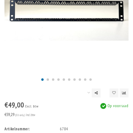
€49,00
Op voorraad
Excl. btw
€59,29
(EU only)
Incl. btw
Artikelnummer:
6784