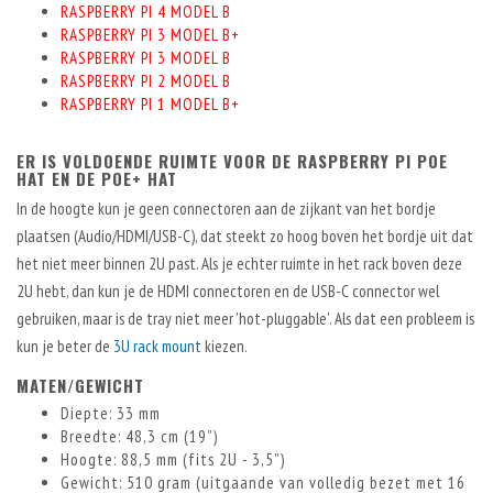
RASPBERRY PI 4 MODEL B
RASPBERRY PI 3 MODEL B+
RASPBERRY PI 3 MODEL B
RASPBERRY PI 2 MODEL B
RASPBERRY PI 1 MODEL B+
ER IS VOLDOENDE RUIMTE VOOR DE RASPBERRY PI POE
HAT EN DE POE+ HAT
In de hoogte kun je geen connectoren aan de zijkant van het bordje
plaatsen (Audio/HDMI/USB-C), dat steekt zo hoog boven het bordje uit dat
het niet meer binnen 2U past. Als je echter ruimte in het rack boven deze
2U hebt, dan kun je de HDMI connectoren en de USB-C connector wel
gebruiken, maar is de tray niet meer 'hot-pluggable'. Als dat een probleem is
kun je beter de
3U rack mount
kiezen.
MATEN/GEWICHT
Diepte: 33 mm
Breedte: 48,3 cm (19”)
Hoogte: 88,5 mm (fits 2U - 3,5”)
Gewicht: 510 gram (uitgaande van volledig bezet met 16