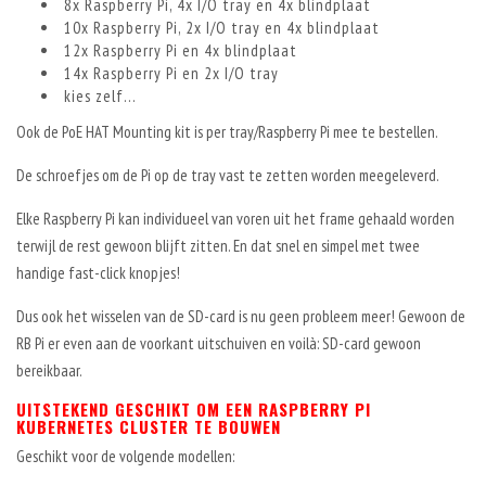
8x Raspberry Pi, 4x I/O tray en 4x blindplaat
10x Raspberry Pi, 2x I/O tray en 4x blindplaat
12x Raspberry Pi en 4x blindplaat
14x Raspberry Pi en 2x I/O tray
kies zelf...
Ook de PoE HAT Mounting kit is per tray/Raspberry Pi mee te bestellen.
De schroefjes om de Pi op de tray vast te zetten worden meegeleverd.
Elke Raspberry Pi kan individueel van voren uit het frame gehaald worden
terwijl de rest gewoon blijft zitten. En dat snel en simpel met twee
handige fast-click knopjes!
Dus ook het wisselen van de SD-card is nu geen probleem meer! Gewoon de
RB Pi er even aan de voorkant uitschuiven en voilà: SD-card gewoon
bereikbaar.
UITSTEKEND GESCHIKT OM EEN RASPBERRY PI
KUBERNETES CLUSTER TE BOUWEN
Geschikt voor de volgende modellen: