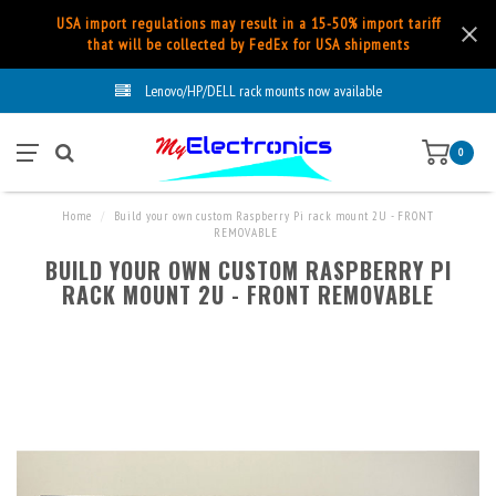
USA import regulations may result in a 15-50% import tariff
that will be collected by FedEx for USA shipments
Lenovo/HP/DELL rack mounts now available
0
Home
/
Build your own custom Raspberry Pi rack mount 2U - FRONT
REMOVABLE
BUILD YOUR OWN CUSTOM RASPBERRY PI
RACK MOUNT 2U - FRONT REMOVABLE