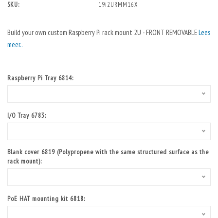
SKU:
19i2URMM16X
Build your own custom Raspberry Pi rack mount 2U - FRONT REMOVABLE
Lees
meer..
Raspberry Pi Tray 6814:
I/O Tray 6783:
Blank cover 6819 (Polypropene with the same structured surface as the
rack mount):
PoE HAT mounting kit 6818: