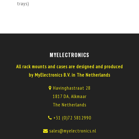
trays)
MYELECTRONICS
All rack mounts and cases are designed and produced
by MyElectronics B.V. in The Netherlands
Havinghastraat 28
1817 DA, Alkmaar
The Netherlands
+31 (0)72 5812990
sales@myelectronics.nl