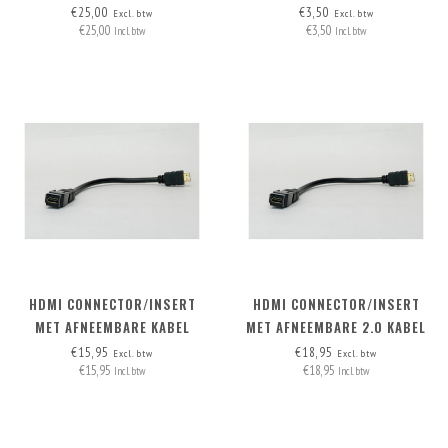
RASPI'S
€25,00
€3,50
Excl. btw
Excl. btw
€25,00
€3,50
Incl. btw
Incl. btw
HDMI CONNECTOR/INSERT
HDMI CONNECTOR/INSERT
MET AFNEEMBARE KABEL
MET AFNEEMBARE 2.0 KABEL
HDMI-A>HDMI-A
HDMI-A>HDMI-A
€15,95
€18,95
Excl. btw
Excl. btw
€15,95
€18,95
Incl. btw
Incl. btw