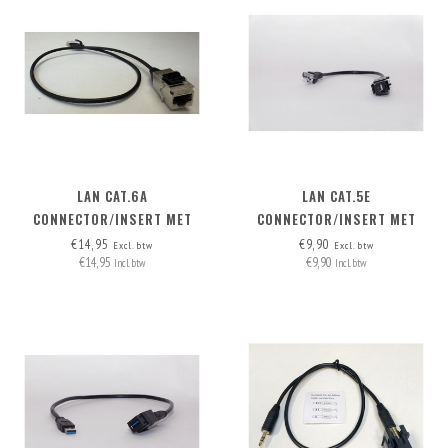
LAN CAT.6A
LAN CAT.5E
CONNECTOR/INSERT MET
CONNECTOR/INSERT MET
AFNEEMBARE KABEL
AFNEEMBARE KABEL
€14,95
€9,90
Excl. btw
Excl. btw
€14,95
€9,90
Incl. btw
Incl. btw