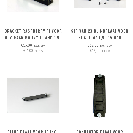
BRACKET RASPBERRY PI VOOR
SET VAN 2X BLINDPLAAT VOOR
NUC RACK MOUNT 1U AND 1.5U
NUC 1U OF 1,5U 19INCH
RACKMOUNT
€15,00
€12,00
Excl. btw
Excl. btw
€15,00
€12,00
Incl. btw
Incl. btw
BLIND PLAAT VOOR 19 INCH
CONNECTOR PLAAT VOOR