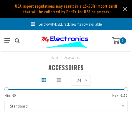
USA import regulations may result in a 15-50% import tariff
that will be collected by FedEx for USA shipments
Lenovo/HP/DELL rack mounts now available
0
Home
/
Accessoires
ACCESSOIRES
24
Min: €
0
Max: €
150
Standaard