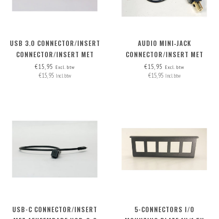
USB 3.0 CONNECTOR/INSERT
AUDIO MINI‑JACK
CONNECTOR/INSERT MET
CONNECTOR/INSERT MET
AFNEEMBARE KABEL
AFNEEMBARE KABEL
€15,95
€15,95
Excl. btw
Excl. btw
€15,95
€15,95
Incl. btw
Incl. btw
USB-C CONNECTOR/INSERT
5-CONNECTORS I/O