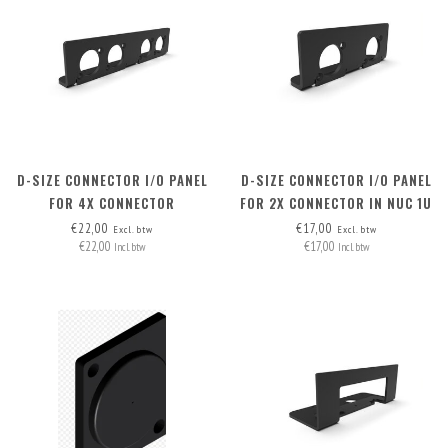
D-SIZE CONNECTOR I/O PANEL
D-SIZE CONNECTOR I/O PANEL
FOR 4X CONNECTOR
FOR 2X CONNECTOR IN NUC 1U
AND NUC 1.5U RACK MOUNT
€22,00
€17,00
Excl. btw
Excl. btw
€22,00
€17,00
Incl. btw
Incl. btw