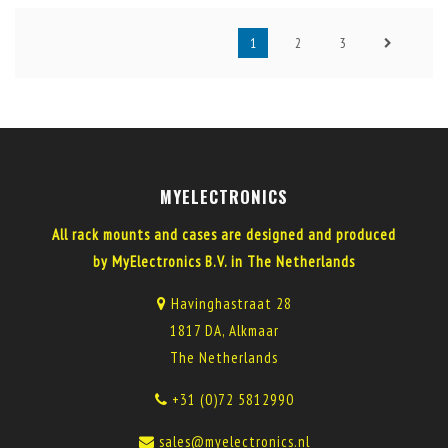
1
2
3
MYELECTRONICS
All rack mounts and cases are designed and produced
by MyElectronics B.V. in The Netherlands
Havinghastraat 28
1817 DA, Alkmaar
The Netherlands
+31 (0)72 5812990
sales@myelectronics.nl