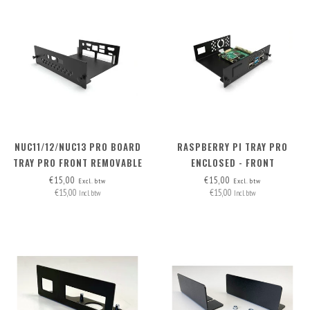
NUC11/12/NUC13 PRO BOARD
RASPBERRY PI TRAY PRO
TRAY PRO FRONT REMOVABLE
ENCLOSED - FRONT
REMOVABLE
€15,00
€15,00
Excl. btw
Excl. btw
€15,00
€15,00
Incl. btw
Incl. btw