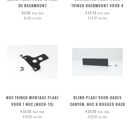
3U RACKMOUNT
19INCH RACKMOUNT VOOR 4
CONNECTORS
€6,00
€14,50
Excl. btw
Excl. btw
€6,00
€14,50
Incl. btw
Incl. btw
NUC 19INCH MONTAGE PLAAT
BLIND PLAAT VOOR HADES
VOOR 1 NUC (NUC8-13)
CANYON, NUC 8 RUGGED RACK
MOUNT EN MAC MINI
€10,00
€10,00
Excl. btw
Excl. btw
€10,00
€10,00
RACKMOUNT
Incl. btw
Incl. btw