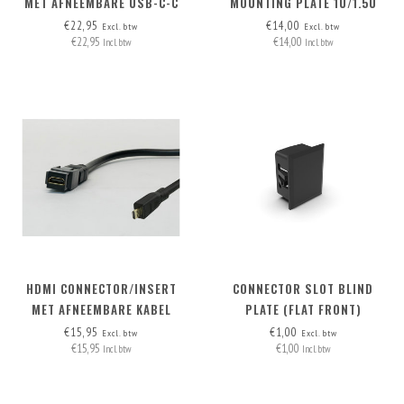
MET AFNEEMBARE USB-C-C
MOUNTING PLATE 1U/1.5U
KABEL
€22,95
€14,00
Excl. btw
Excl. btw
€22,95
€14,00
Incl. btw
Incl. btw
HDMI CONNECTOR/INSERT
CONNECTOR SLOT BLIND
MET AFNEEMBARE KABEL
PLATE (FLAT FRONT)
MICRO-HDMI > HDMI A
€15,95
€1,00
Excl. btw
Excl. btw
€15,95
€1,00
Incl. btw
Incl. btw