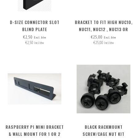
D-SIZE CONNECTOR SLOT
BRACKET TO FIT HIGH NUC10,
BLIND PLATE
NUC11, NUC12 , NUC13 OR
NUC14 IN THE MAC STUDIO
€2,50
€25,00
Excl. btw
Excl. btw
€2,50
€25,00
SECOND SLOT
Incl. btw
Incl. btw
RASPBERRY PI MINI BRACKET
BLACK RACKMOUNT
& WALL MOUNT FOR 1 OR 2
SCREW/CAGE NUT KIT