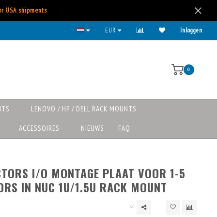
for USA shipments
EUR
Inloggen
0
NTS
LENOVO / HP / DELL RACK MOUNTS
ACCESSOIRES
NIEUWS
FAQ
TORS I/O MONTAGE PLAAT VOOR 1-5
RS IN NUC 1U/1.5U RACK MOUNT