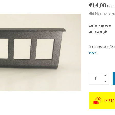
€14,00
Excl. 
€16,94
(EU only)
Incl. bt
Artikelnummer:
Levertijd:
5-connectors I/O 
meer..
IN ST