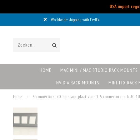
USA import regul
Worldwide shipping with FedEx
HOME
MAC MINI / MAC STUDIO RACK MOUNTS
NVIDIA RACK MOUNTS
MINI-ITX RACK
Home
/
5-connectors I/O montage plaat voor 1-5 connectors in NUC 1