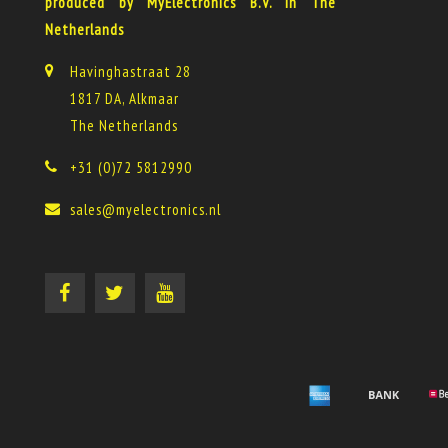
produced by MyElectronics B.V. in The
Netherlands
Havinghastraat 28
1817 DA, Alkmaar
The Netherlands
+31 (0)72 5812990
sales@myelectronics.nl