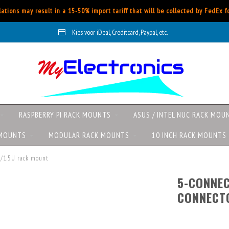
ations may result in a 15-50% import tariff that will be collected by FedEx 
Kies voor iDeal, Creditcard, Paypal, etc.
RASPBERRY PI RACK MOUNTS
ASUS / INTEL NUC RACK MOU
 MOUNTS
MODULAR RACK MOUNTS
10 INCH RACK MOUNTS
U/1.5U rack mount
5-CONNEC
CONNECTO