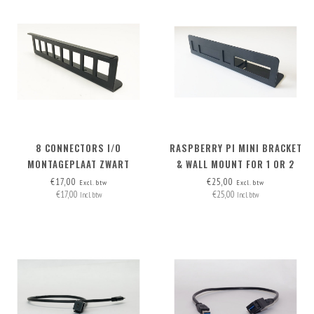
8 CONNECTORS I/O
RASPBERRY PI MINI BRACKET
MONTAGEPLAAT ZWART
& WALL MOUNT FOR 1 OR 2
RASPI'S
€17,00
€25,00
Excl. btw
Excl. btw
€17,00
€25,00
Incl. btw
Incl. btw