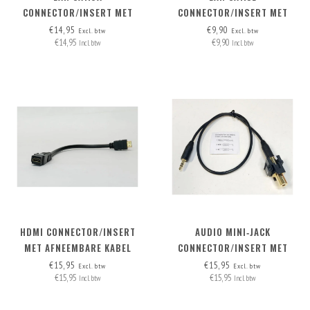
CONNECTOR/INSERT MET
CONNECTOR/INSERT MET
AFNEEMBARE KABEL
AFNEEMBARE KABEL
€14,95
€9,90
Excl. btw
Excl. btw
€14,95
€9,90
Incl. btw
Incl. btw
HDMI CONNECTOR/INSERT
AUDIO MINI‑JACK
MET AFNEEMBARE KABEL
CONNECTOR/INSERT MET
HDMI-A>HDMI-A
AFNEEMBARE KABEL
€15,95
€15,95
Excl. btw
Excl. btw
€15,95
€15,95
Incl. btw
Incl. btw