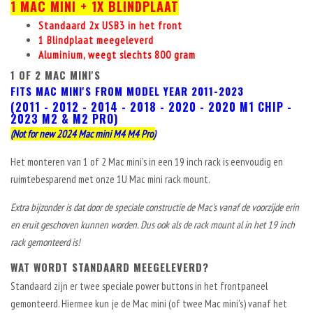
1 MAC MINI +
1X BLINDPLAAT
Standaard 2x USB3 in het front
1 Blindplaat meegeleverd
Aluminium, weegt slechts 800 gram
1 OF 2 MAC MINI'S
FITS MAC MINI'S FROM MODEL YEAR 2011-2023
(2011 - 2012 - 2014 - 2018 - 2020 - 2020 M1 CHIP -
2023 M2 & M2 PRO)
(Not for new 2024 Mac mini M4 M4 Pro)
Het monteren van 1 of 2 Mac mini's in een 19 inch rack is eenvoudig en
ruimtebesparend met onze 1U Mac mini rack mount.
Extra bijzonder is dat door de speciale constructie de Mac's vanaf de voorzijde erin
en eruit geschoven kunnen worden. Dus ook als de rack mount al in het 19 inch
rack gemonteerd is!
WAT WORDT STANDAARD MEEGELEVERD?
Standaard zijn er twee speciale power buttons in het frontpaneel
gemonteerd. Hiermee kun je de Mac mini (of twee Mac mini's) vanaf het