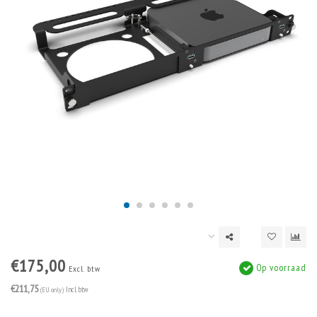
€175,00
Op voorraad
Excl. btw
€211,75
(EU only)
Incl. btw