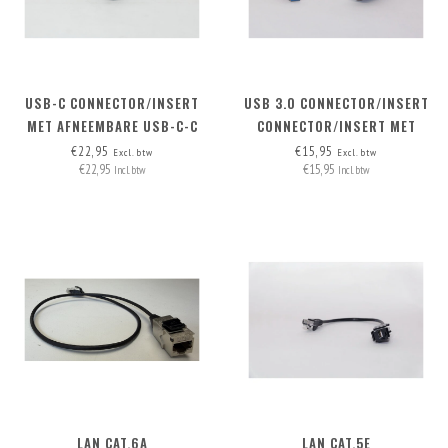
USB-C CONNECTOR/INSERT
USB 3.0 CONNECTOR/INSERT
MET AFNEEMBARE USB-C-C
CONNECTOR/INSERT MET
KABEL
AFNEEMBARE KABEL
€22,95
€15,95
Excl. btw
Excl. btw
€22,95
€15,95
Incl. btw
Incl. btw
LAN CAT.6A
LAN CAT.5E