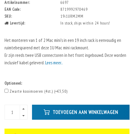
Artikelnummer:
6697
EAN Code:
8719992970469
SKU:
19i1URM2MM
Levertijd:
In stock, ships within 24 hours!
Het monteren van 1 of 2 Mac mini's in een 19 inch rack is eenvoudig en
ruimtebesparend met deze 1U Mac mini rackmount.
Er zijn reeds twee USB connectoren in het front ingebouwd. Deze worden
inclusief kabel geleverd.
Lees meer..
Optioneel:
Zwarte kooimoeren (4st.) (+€3,50)
TOEVOEGEN AAN WINKELWAGEN