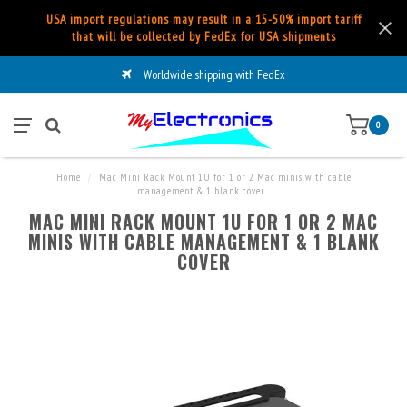
USA import regulations may result in a 15-50% import tariff
that will be collected by FedEx for USA shipments
Worldwide shipping with FedEx
0
Home
/
Mac Mini Rack Mount 1U for 1 or 2 Mac minis with cable
management & 1 blank cover
MAC MINI RACK MOUNT 1U FOR 1 OR 2 MAC
MINIS WITH CABLE MANAGEMENT & 1 BLANK
COVER