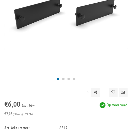
€6,00
Op voorraad
Excl. btw
€7,26
(EU only)
Incl. btw
Artikelnummer:
6817