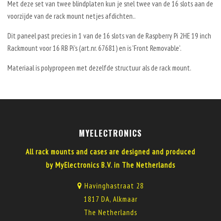
Met deze set van twee blindplaten kun je snel twee van de 16 slots aan de
voorzijde van de rack mount netjes afdichten..
Dit paneel past precies in 1 van de 16 slots van de Raspberry Pi 2HE 19 inch
Rackmount voor 16 RB Pi's (art.nr. 67681) en is 'Front Removable'.
Materiaal is polypropeen met dezelfde structuur als de rack mount.
MYELECTRONICS
All rack mounts and cases are designed and produced
by MyElectronics B.V. in The Netherlands
Havinghastraat 28
1817 DA, Alkmaar
The Netherlands