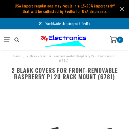
USA import regulations may result in a 15-50% import tariff
that will be collected by FedEx for USA shipments
Worldwide shipping with FedEx
0
Home
/
2 Blank covers for Front-removable Raspberry Pi 2U rack mount
(6781)
2 BLANK COVERS FOR FRONT-REMOVABLE
RASPBERRY PI 2U RACK MOUNT (6781)