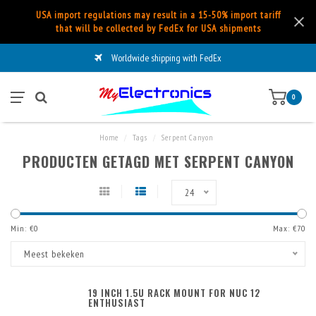
USA import regulations may result in a 15-50% import tariff
that will be collected by FedEx for USA shipments
Worldwide shipping with FedEx
0
Home
/
Tags
/
Serpent Canyon
PRODUCTEN GETAGD MET SERPENT CANYON
24
Min: €
0
Max: €
70
Meest bekeken
19 INCH 1.5U RACK MOUNT FOR NUC 12
ENTHUSIAST