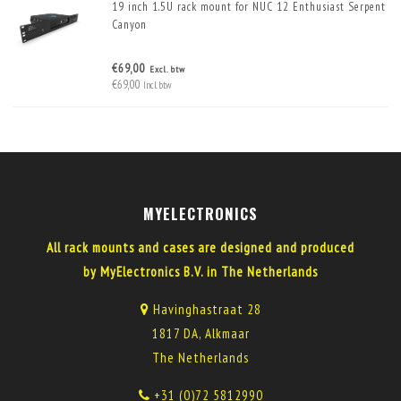
19 inch 1.5U rack mount for NUC 12 Enthusiast Serpent
Canyon
€69,00
Excl. btw
€69,00
Incl. btw
MYELECTRONICS
All rack mounts and cases are designed and produced
by MyElectronics B.V. in The Netherlands
Havinghastraat 28
1817 DA, Alkmaar
The Netherlands
+31 (0)72 5812990