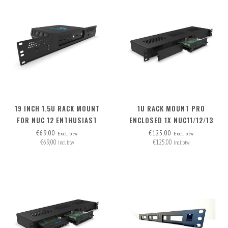
19 INCH 1.5U RACK MOUNT
1U RACK MOUNT PRO
FOR NUC 12 ENTHUSIAST
ENCLOSED 1X NUC11/12/13
PRO BOARD (EXP. TO 3) -
€69,00
€125,00
Excl. btw
Excl. btw
€69,00
€125,00
FRONT REMOVABLE
Incl. btw
Incl. btw