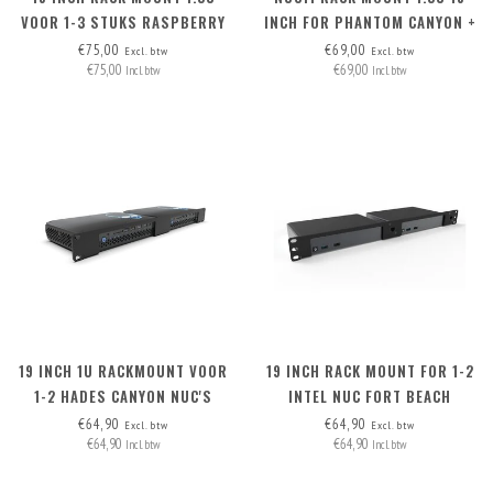
VOOR 1-3 STUKS RASPBERRY
INCH FOR PHANTOM CANYON +
PI / HIGH NUC
PSU
€75,00
€69,00
Excl. btw
Excl. btw
€75,00
€69,00
Incl. btw
Incl. btw
19 INCH 1U RACKMOUNT VOOR
19 INCH RACK MOUNT FOR 1-2
1-2 HADES CANYON NUC'S
INTEL NUC FORT BEACH
€64,90
€64,90
Excl. btw
Excl. btw
€64,90
€64,90
Incl. btw
Incl. btw