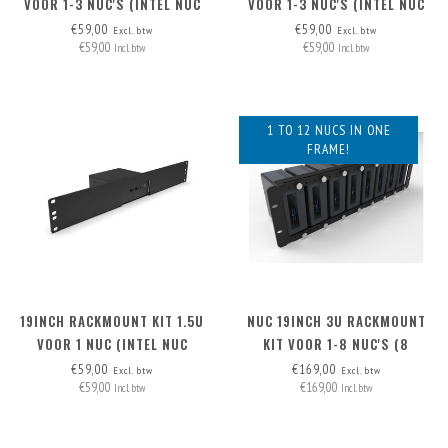
VOOR 1-3 NUC'S (INTEL NUC
VOOR 1-3 NUC'S (INTEL NUC
MINIPC)
MINIPC)
€59,00
€59,00
Excl. btw
Excl. btw
€59,00
€59,00
Incl. btw
Incl. btw
1 TO 12 NUCS IN ONE
FRAME!
19INCH RACKMOUNT KIT 1.5U
NUC 19INCH 3U RACKMOUNT
VOOR 1 NUC (INTEL NUC
KIT VOOR 1-8 NUC'S (8
MINIPC)
MONTAGEPLATEN INCL.,
€59,00
€169,00
Excl. btw
Excl. btw
€59,00
€169,00
UITBREIDBAAR NAAR. 12X))
Incl. btw
Incl. btw