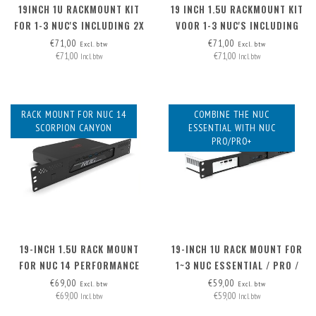
19INCH 1U RACKMOUNT KIT
19 INCH 1.5U RACKMOUNT KIT
FOR 1-3 NUC'S INCLUDING 2X
VOOR 1-3 NUC'S INCLUDING
BLIND COVER
2X BLIND COVER
€71,00
€71,00
Excl. btw
Excl. btw
€71,00
€71,00
Incl. btw
Incl. btw
RACK MOUNT FOR NUC 14
COMBINE THE NUC
SCORPION CANYON
ESSENTIAL WITH NUC
PRO/PRO+
19-INCH 1.5U RACK MOUNT
19-INCH 1U RACK MOUNT FOR
FOR NUC 14 PERFORMANCE
1~3 NUC ESSENTIAL / PRO /
PRO+
€69,00
€59,00
Excl. btw
Excl. btw
€69,00
€59,00
Incl. btw
Incl. btw