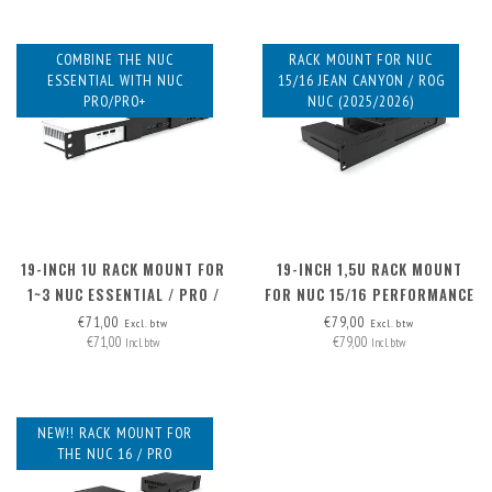
COMBINE THE NUC
RACK MOUNT FOR NUC
ESSENTIAL WITH NUC
15/16 JEAN CANYON / ROG
PRO/PRO+
NUC (2025/2026)
19-INCH 1U RACK MOUNT FOR
19-INCH 1,5U RACK MOUNT
1~3 NUC ESSENTIAL / PRO /
FOR NUC 15/16 PERFORMANCE
PRO+ INCLUDING 2X BLIND
€71,00
€79,00
Excl. btw
Excl. btw
€71,00
€79,00
Incl. btw
Incl. btw
NEW!! RACK MOUNT FOR
THE NUC 16 / PRO