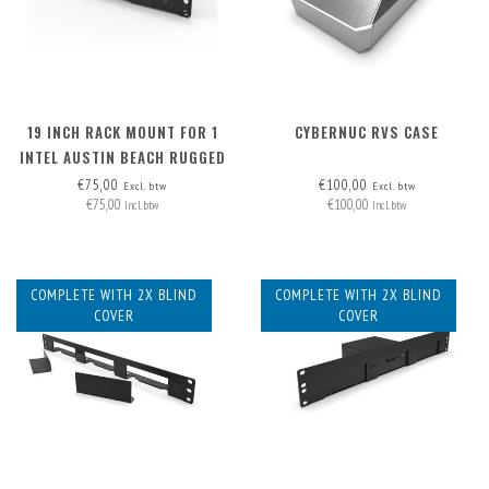
19 INCH RACK MOUNT FOR 1
CYBERNUC RVS CASE
INTEL AUSTIN BEACH RUGGED
CHASSIS
€75,00
€100,00
Excl. btw
Excl. btw
€75,00
€100,00
Incl. btw
Incl. btw
COMPLETE WITH 2X BLIND
COMPLETE WITH 2X BLIND
COVER
COVER