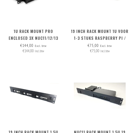
1U RACK MOUNT PRO
19 INCH RACK MOUNT 1U VOOR
ENCLOSED 3X NUC11/12/13
1-3 STUKS RASPBERRY PI /
PRO BOARD - FRONT
LOW NUC
€144,00
€75,00
Excl. btw
Excl. btw
€144,00
€75,00
REMOVABLE
Incl. btw
Incl. btw
19 INCH RACK MOUNT 1.5U
NUC11 RACK MOUNT 1.5U 19