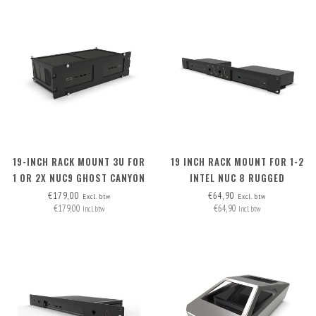
19-INCH RACK MOUNT 3U FOR
19 INCH RACK MOUNT FOR 1-2
1 OR 2X NUC9 GHOST CANYON
INTEL NUC 8 RUGGED
AND NUC9 QUARTZ CANYON
€179,00
€64,90
Excl. btw
Excl. btw
€179,00
€64,90
Incl. btw
Incl. btw