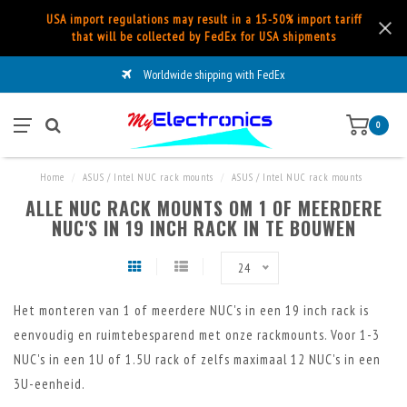
USA import regulations may result in a 15-50% import tariff
that will be collected by FedEx for USA shipments
Worldwide shipping with FedEx
0
Home
/
ASUS / Intel NUC rack mounts
/
ASUS / Intel NUC rack mounts
ALLE NUC RACK MOUNTS OM 1 OF MEERDERE
NUC'S IN 19 INCH RACK IN TE BOUWEN
24
Het monteren van 1 of meerdere NUC's in een 19 inch rack is
eenvoudig en ruimtebesparend met onze rackmounts. Voor 1-3
NUC's in een 1U of 1.5U rack of zelfs maximaal 12 NUC's in een
3U-eenheid.