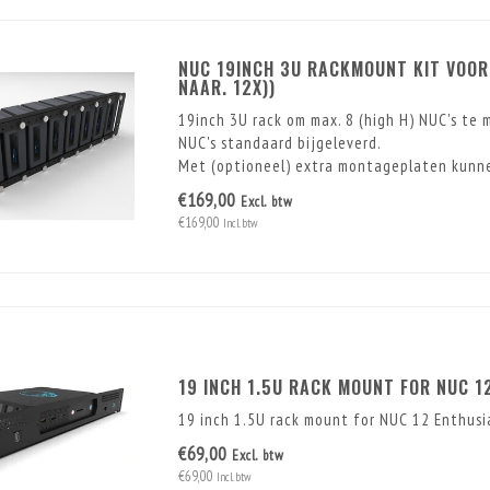
NUC 19INCH 3U RACKMOUNT KIT VOOR 
NAAR. 12X))
19inch 3U rack om max. 8 (high H) NUC's te
NUC's standaard bijgeleverd.
Met (optioneel) extra montageplaten kunne
€169,00
Excl. btw
€169,00
Incl. btw
19 INCH 1.5U RACK MOUNT FOR NUC 1
19 inch 1.5U rack mount for NUC 12 Enthus
€69,00
Excl. btw
€69,00
Incl. btw