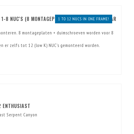
1-8 NUC'S (8 MONTAGEPLATEN INCL., UITBREIDBAAR
1 TO 12 NUCS IN ONE FRAME!
 monteren. 8 montageplaten + duimschroeven worden voor 8
n er zelfs tot 12 (low K) NUC's gemonteerd worden.
2 ENTHUSIAST
iast Serpent Canyon