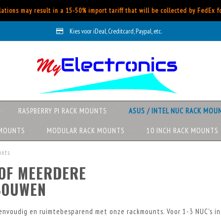
ations may result in a 15-50% import tariff that will be collected by FedEx 
Kies voor iDeal, Creditcard, Paypal, etc.
RASPBERRY PI RACK MOUNTS
ASUS / INTEL NUC RACK MOU
 MOUNTS
MODULAR RACK MOUNTS
10 INCH RACK MOUNTS
unts
 OF MEERDERE
 BOUWEN
eenvoudig en ruimtebesparend met onze rackmounts. Voor 1-3 NUC's in 