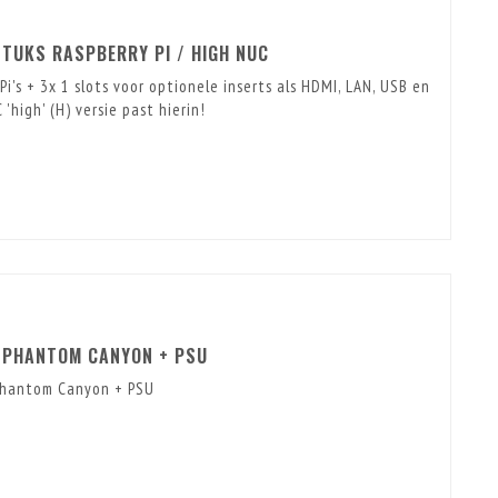
STUKS RASPBERRY PI / HIGH NUC
i's + 3x 1 slots voor optionele inserts als HDMI, LAN, USB en
'high' (H) versie past hierin!
R PHANTOM CANYON + PSU
Phantom Canyon + PSU