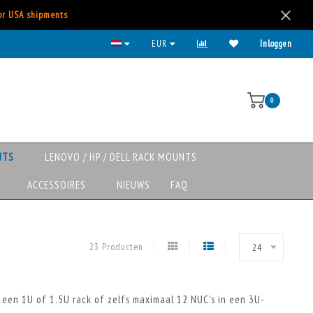
for USA shipments
EUR
Inloggen
0
NTS
LENOVO / HP / DELL RACK MOUNTS
ACCESSOIRES
NIEUWS
FAQ
23 Producten
24
een 1U of 1.5U rack of zelfs maximaal 12 NUC's in een 3U-