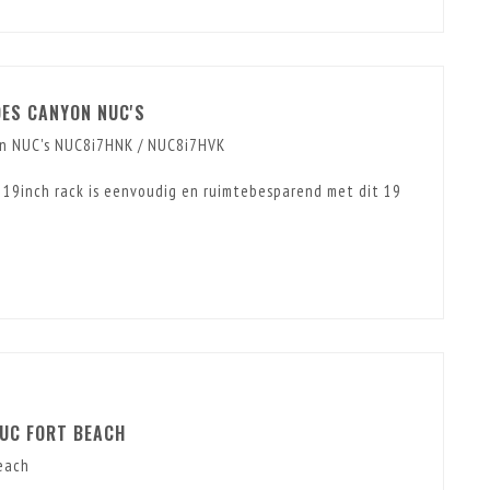
DES CANYON NUC'S
on NUC's NUC8i7HNK / NUC8i7HVK
19inch rack is eenvoudig en ruimtebesparend met dit 19
.
NUC FORT BEACH
each