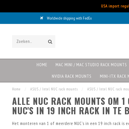
USA import regul
Worldwide shipping with FedEx
HOME
MAC MINI / MAC STUDIO RACK MOUNTS
NVIDIA RACK MOUNTS
MINI-ITX RACK
Home
/
ASUS / Intel NUC rack mounts
/
ASUS / Intel NUC rack mo
ALLE NUC RACK MOUNTS OM 1
NUC'S IN 19 INCH RACK IN TE
Het monteren van 1 of meerdere NUC's in een 19 inch rack is 